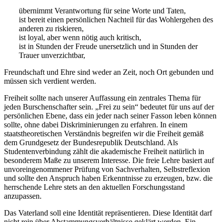
übernimmt Verantwortung für seine Worte und Taten,
ist bereit einen persönlichen Nachteil für das Wohlergehen des
anderen zu riskieren,
ist loyal, aber wenn nötig auch kritisch,
ist in Stunden der Freude unersetzlich und in Stunden der
Trauer unverzichtbar,
Freundschaft und Ehre sind weder an Zeit, noch Ort gebunden und
müssen sich verdient werden.
Freiheit sollte nach unserer Auffassung ein zentrales Thema für
jeden Burschenschafter sein. „Frei zu sein“ bedeutet für uns auf der
persönlichen Ebene, dass ein jeder nach seiner Fasson leben können
sollte, ohne dabei Diskriminierungen zu erfahren. In einem
staatstheoretischen Verständnis begreifen wir die Freiheit gemäß
dem Grundgesetz der Bundesrepublik Deutschland. Als
Studentenverbindung zählt die akademische Freiheit natürlich in
besonderem Maße zu unserem Interesse. Die freie Lehre basiert auf
unvoreingenommener Prüfung von Sachverhalten, Selbstreflexion
und sollte den Anspruch haben Erkenntnisse zu erzeugen, bzw. die
herrschende Lehre stets an den aktuellen Forschungsstand
anzupassen.
Das Vaterland soll eine Identität repräsentieren. Diese Identität darf
nicht rein über Abstammungsverhältnisse geklärt werden. Ein