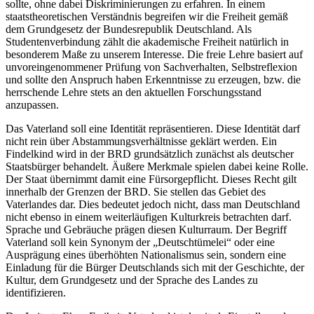
sollte, ohne dabei Diskriminierungen zu erfahren. In einem
staatstheoretischen Verständnis begreifen wir die Freiheit gemäß
dem Grundgesetz der Bundesrepublik Deutschland. Als
Studentenverbindung zählt die akademische Freiheit natürlich in
besonderem Maße zu unserem Interesse. Die freie Lehre basiert auf
unvoreingenommener Prüfung von Sachverhalten, Selbstreflexion
und sollte den Anspruch haben Erkenntnisse zu erzeugen, bzw. die
herrschende Lehre stets an den aktuellen Forschungsstand
anzupassen.
Das Vaterland soll eine Identität repräsentieren. Diese Identität darf
nicht rein über Abstammungsverhältnisse geklärt werden. Ein
Findelkind wird in der BRD grundsätzlich zunächst als deutscher
Staatsbürger behandelt. Äußere Merkmale spielen dabei keine Rolle.
Der Staat übernimmt damit eine Fürsorgepflicht. Dieses Recht gilt
innerhalb der Grenzen der BRD. Sie stellen das Gebiet des
Vaterlandes dar. Dies bedeutet jedoch nicht, dass man Deutschland
nicht ebenso in einem weiterläufigen Kulturkreis betrachten darf.
Sprache und Gebräuche prägen diesen Kulturraum. Der Begriff
Vaterland soll kein Synonym der „Deutschtümelei“ oder eine
Ausprägung eines überhöhten Nationalismus sein, sondern eine
Einladung für die Bürger Deutschlands sich mit der Geschichte, der
Kultur, dem Grundgesetz und der Sprache des Landes zu
identifizieren.