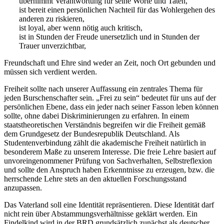
übernimmt Verantwortung für seine Worte und Taten,
ist bereit einen persönlichen Nachteil für das Wohlergehen des
anderen zu riskieren,
ist loyal, aber wenn nötig auch kritisch,
ist in Stunden der Freude unersetzlich und in Stunden der
Trauer unverzichtbar,
Freundschaft und Ehre sind weder an Zeit, noch Ort gebunden und
müssen sich verdient werden.
Freiheit sollte nach unserer Auffassung ein zentrales Thema für
jeden Burschenschafter sein. „Frei zu sein“ bedeutet für uns auf der
persönlichen Ebene, dass ein jeder nach seiner Fasson leben können
sollte, ohne dabei Diskriminierungen zu erfahren. In einem
staatstheoretischen Verständnis begreifen wir die Freiheit gemäß
dem Grundgesetz der Bundesrepublik Deutschland. Als
Studentenverbindung zählt die akademische Freiheit natürlich in
besonderem Maße zu unserem Interesse. Die freie Lehre basiert auf
unvoreingenommener Prüfung von Sachverhalten, Selbstreflexion
und sollte den Anspruch haben Erkenntnisse zu erzeugen, bzw. die
herrschende Lehre stets an den aktuellen Forschungsstand
anzupassen.
Das Vaterland soll eine Identität repräsentieren. Diese Identität darf
nicht rein über Abstammungsverhältnisse geklärt werden. Ein
Findelkind wird in der BRD grundsätzlich zunächst als deutscher