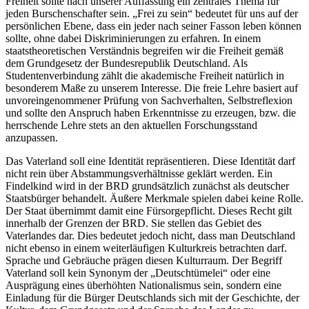
Freiheit sollte nach unserer Auffassung ein zentrales Thema für
jeden Burschenschafter sein. „Frei zu sein“ bedeutet für uns auf der
persönlichen Ebene, dass ein jeder nach seiner Fasson leben können
sollte, ohne dabei Diskriminierungen zu erfahren. In einem
staatstheoretischen Verständnis begreifen wir die Freiheit gemäß
dem Grundgesetz der Bundesrepublik Deutschland. Als
Studentenverbindung zählt die akademische Freiheit natürlich in
besonderem Maße zu unserem Interesse. Die freie Lehre basiert auf
unvoreingenommener Prüfung von Sachverhalten, Selbstreflexion
und sollte den Anspruch haben Erkenntnisse zu erzeugen, bzw. die
herrschende Lehre stets an den aktuellen Forschungsstand
anzupassen.
Das Vaterland soll eine Identität repräsentieren. Diese Identität darf
nicht rein über Abstammungsverhältnisse geklärt werden. Ein
Findelkind wird in der BRD grundsätzlich zunächst als deutscher
Staatsbürger behandelt. Äußere Merkmale spielen dabei keine Rolle.
Der Staat übernimmt damit eine Fürsorgepflicht. Dieses Recht gilt
innerhalb der Grenzen der BRD. Sie stellen das Gebiet des
Vaterlandes dar. Dies bedeutet jedoch nicht, dass man Deutschland
nicht ebenso in einem weiterläufigen Kulturkreis betrachten darf.
Sprache und Gebräuche prägen diesen Kulturraum. Der Begriff
Vaterland soll kein Synonym der „Deutschtümelei“ oder eine
Ausprägung eines überhöhten Nationalismus sein, sondern eine
Einladung für die Bürger Deutschlands sich mit der Geschichte, der