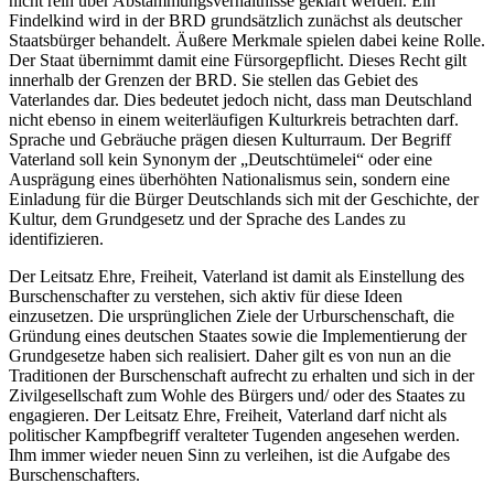
nicht rein über Abstammungsverhältnisse geklärt werden. Ein
Findelkind wird in der BRD grundsätzlich zunächst als deutscher
Staatsbürger behandelt. Äußere Merkmale spielen dabei keine Rolle.
Der Staat übernimmt damit eine Fürsorgepflicht. Dieses Recht gilt
innerhalb der Grenzen der BRD. Sie stellen das Gebiet des
Vaterlandes dar. Dies bedeutet jedoch nicht, dass man Deutschland
nicht ebenso in einem weiterläufigen Kulturkreis betrachten darf.
Sprache und Gebräuche prägen diesen Kulturraum. Der Begriff
Vaterland soll kein Synonym der „Deutschtümelei“ oder eine
Ausprägung eines überhöhten Nationalismus sein, sondern eine
Einladung für die Bürger Deutschlands sich mit der Geschichte, der
Kultur, dem Grundgesetz und der Sprache des Landes zu
identifizieren.
Der Leitsatz Ehre, Freiheit, Vaterland ist damit als Einstellung des
Burschenschafter zu verstehen, sich aktiv für diese Ideen
einzusetzen. Die ursprünglichen Ziele der Urburschenschaft, die
Gründung eines deutschen Staates sowie die Implementierung der
Grundgesetze haben sich realisiert. Daher gilt es von nun an die
Traditionen der Burschenschaft aufrecht zu erhalten und sich in der
Zivilgesellschaft zum Wohle des Bürgers und/ oder des Staates zu
engagieren. Der Leitsatz Ehre, Freiheit, Vaterland darf nicht als
politischer Kampfbegriff veralteter Tugenden angesehen werden.
Ihm immer wieder neuen Sinn zu verleihen, ist die Aufgabe des
Burschenschafters.