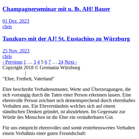
Champagnerseminar mit u. lb. AH! Bauer
01 Dez. 2023
chris
Tanzkurs mit der AJ! St. Eustachius zu Würzburg
25 Nov. 2023
chris
‹ Previous
1
…
3
4
5
6
7
…
24
Next ›
Copyright 2018 © Germania Würzburg
Impressum
|
Datenschutz
"Ehre, Freiheit, Vaterland"
Ehre beschreibt Verhaltensmuster, Werte und Überzeugungen, die
sich vorrangig durch die Taten einer Person erkennen lassen. Eine
ehrenvolle Person zeichnet sich dementsprechend durch ehrenhaftes
Verhalten aus. Ein Ehrverständnis welches sich auf einem
ständischen Denken gründet, ist abzulehnen. Im Gegensatz zur
Würde des Menschen ist die Ehre ein veräußerbares Gut.
Für uns entspricht ehrenvolles und somit erstrebenswertes Verhalten
einem Verhältnis einer guten Freundschaft: