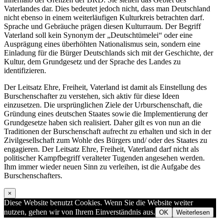
Vaterlandes dar. Dies bedeutet jedoch nicht, dass man Deutschland
nicht ebenso in einem weiterläufigen Kulturkreis betrachten darf.
Sprache und Gebräuche prägen diesen Kulturraum. Der Begriff
Vaterland soll kein Synonym der „Deutschtümelei“ oder eine
Ausprägung eines überhöhten Nationalismus sein, sondern eine
Einladung für die Bürger Deutschlands sich mit der Geschichte, der
Kultur, dem Grundgesetz und der Sprache des Landes zu
identifizieren.
Der Leitsatz Ehre, Freiheit, Vaterland ist damit als Einstellung des
Burschenschafter zu verstehen, sich aktiv für diese Ideen
einzusetzen. Die ursprünglichen Ziele der Urburschenschaft, die
Gründung eines deutschen Staates sowie die Implementierung der
Grundgesetze haben sich realisiert. Daher gilt es von nun an die
Traditionen der Burschenschaft aufrecht zu erhalten und sich in der
Zivilgesellschaft zum Wohle des Bürgers und/ oder des Staates zu
engagieren. Der Leitsatz Ehre, Freiheit, Vaterland darf nicht als
politischer Kampfbegriff veralteter Tugenden angesehen werden.
Ihm immer wieder neuen Sinn zu verleihen, ist die Aufgabe des
Burschenschafters.
×
Diese Website benutzt Cookies. Wenn Sie die Website weiter
nutzen, gehen wir von Ihrem Einverständnis aus.
OK
Weiterlesen