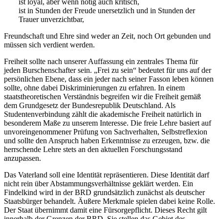
ist loyal, aber wenn nötig auch kritisch,
ist in Stunden der Freude unersetzlich und in Stunden der
Trauer unverzichtbar,
Freundschaft und Ehre sind weder an Zeit, noch Ort gebunden und
müssen sich verdient werden.
Freiheit sollte nach unserer Auffassung ein zentrales Thema für
jeden Burschenschafter sein. „Frei zu sein“ bedeutet für uns auf der
persönlichen Ebene, dass ein jeder nach seiner Fasson leben können
sollte, ohne dabei Diskriminierungen zu erfahren. In einem
staatstheoretischen Verständnis begreifen wir die Freiheit gemäß
dem Grundgesetz der Bundesrepublik Deutschland. Als
Studentenverbindung zählt die akademische Freiheit natürlich in
besonderem Maße zu unserem Interesse. Die freie Lehre basiert auf
unvoreingenommener Prüfung von Sachverhalten, Selbstreflexion
und sollte den Anspruch haben Erkenntnisse zu erzeugen, bzw. die
herrschende Lehre stets an den aktuellen Forschungsstand
anzupassen.
Das Vaterland soll eine Identität repräsentieren. Diese Identität darf
nicht rein über Abstammungsverhältnisse geklärt werden. Ein
Findelkind wird in der BRD grundsätzlich zunächst als deutscher
Staatsbürger behandelt. Äußere Merkmale spielen dabei keine Rolle.
Der Staat übernimmt damit eine Fürsorgepflicht. Dieses Recht gilt
innerhalb der Grenzen der BRD. Sie stellen das Gebiet des