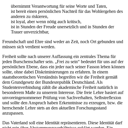
übernimmt Verantwortung für seine Worte und Taten,
ist bereit einen persönlichen Nachteil für das Wohlergehen des
anderen zu riskieren,
ist loyal, aber wenn nötig auch kritisch,
ist in Stunden der Freude unersetzlich und in Stunden der
Trauer unverzichtbar,
Freundschaft und Ehre sind weder an Zeit, noch Ort gebunden und
müssen sich verdient werden.
Freiheit sollte nach unserer Auffassung ein zentrales Thema für
jeden Burschenschafter sein. „Frei zu sein“ bedeutet für uns auf der
persönlichen Ebene, dass ein jeder nach seiner Fasson leben können
sollte, ohne dabei Diskriminierungen zu erfahren. In einem
staatstheoretischen Verständnis begreifen wir die Freiheit gemäß
dem Grundgesetz der Bundesrepublik Deutschland. Als
Studentenverbindung zählt die akademische Freiheit natürlich in
besonderem Maße zu unserem Interesse. Die freie Lehre basiert auf
unvoreingenommener Prüfung von Sachverhalten, Selbstreflexion
und sollte den Anspruch haben Erkenntnisse zu erzeugen, bzw. die
herrschende Lehre stets an den aktuellen Forschungsstand
anzupassen.
Das Vaterland soll eine Identität repräsentieren. Diese Identität darf
nicht rein über Abstammungsverhältnisse geklärt werden. Ein