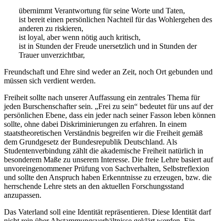
übernimmt Verantwortung für seine Worte und Taten,
ist bereit einen persönlichen Nachteil für das Wohlergehen des
anderen zu riskieren,
ist loyal, aber wenn nötig auch kritisch,
ist in Stunden der Freude unersetzlich und in Stunden der
Trauer unverzichtbar,
Freundschaft und Ehre sind weder an Zeit, noch Ort gebunden und
müssen sich verdient werden.
Freiheit sollte nach unserer Auffassung ein zentrales Thema für
jeden Burschenschafter sein. „Frei zu sein“ bedeutet für uns auf der
persönlichen Ebene, dass ein jeder nach seiner Fasson leben können
sollte, ohne dabei Diskriminierungen zu erfahren. In einem
staatstheoretischen Verständnis begreifen wir die Freiheit gemäß
dem Grundgesetz der Bundesrepublik Deutschland. Als
Studentenverbindung zählt die akademische Freiheit natürlich in
besonderem Maße zu unserem Interesse. Die freie Lehre basiert auf
unvoreingenommener Prüfung von Sachverhalten, Selbstreflexion
und sollte den Anspruch haben Erkenntnisse zu erzeugen, bzw. die
herrschende Lehre stets an den aktuellen Forschungsstand
anzupassen.
Das Vaterland soll eine Identität repräsentieren. Diese Identität darf
nicht rein über Abstammungsverhältnisse geklärt werden. Ein