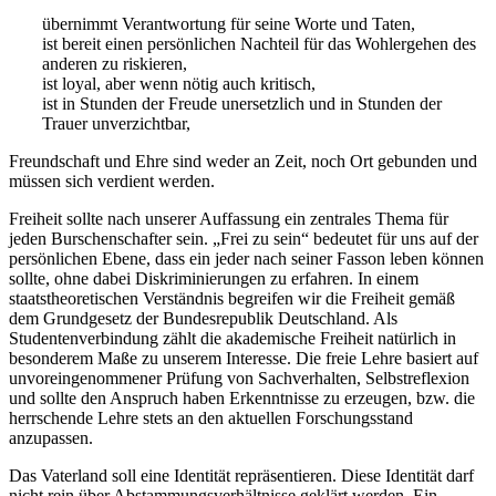
übernimmt Verantwortung für seine Worte und Taten,
ist bereit einen persönlichen Nachteil für das Wohlergehen des
anderen zu riskieren,
ist loyal, aber wenn nötig auch kritisch,
ist in Stunden der Freude unersetzlich und in Stunden der
Trauer unverzichtbar,
Freundschaft und Ehre sind weder an Zeit, noch Ort gebunden und
müssen sich verdient werden.
Freiheit sollte nach unserer Auffassung ein zentrales Thema für
jeden Burschenschafter sein. „Frei zu sein“ bedeutet für uns auf der
persönlichen Ebene, dass ein jeder nach seiner Fasson leben können
sollte, ohne dabei Diskriminierungen zu erfahren. In einem
staatstheoretischen Verständnis begreifen wir die Freiheit gemäß
dem Grundgesetz der Bundesrepublik Deutschland. Als
Studentenverbindung zählt die akademische Freiheit natürlich in
besonderem Maße zu unserem Interesse. Die freie Lehre basiert auf
unvoreingenommener Prüfung von Sachverhalten, Selbstreflexion
und sollte den Anspruch haben Erkenntnisse zu erzeugen, bzw. die
herrschende Lehre stets an den aktuellen Forschungsstand
anzupassen.
Das Vaterland soll eine Identität repräsentieren. Diese Identität darf
nicht rein über Abstammungsverhältnisse geklärt werden. Ein