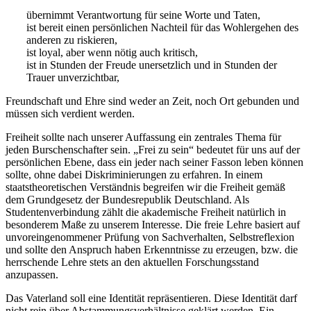
übernimmt Verantwortung für seine Worte und Taten,
ist bereit einen persönlichen Nachteil für das Wohlergehen des
anderen zu riskieren,
ist loyal, aber wenn nötig auch kritisch,
ist in Stunden der Freude unersetzlich und in Stunden der
Trauer unverzichtbar,
Freundschaft und Ehre sind weder an Zeit, noch Ort gebunden und
müssen sich verdient werden.
Freiheit sollte nach unserer Auffassung ein zentrales Thema für
jeden Burschenschafter sein. „Frei zu sein“ bedeutet für uns auf der
persönlichen Ebene, dass ein jeder nach seiner Fasson leben können
sollte, ohne dabei Diskriminierungen zu erfahren. In einem
staatstheoretischen Verständnis begreifen wir die Freiheit gemäß
dem Grundgesetz der Bundesrepublik Deutschland. Als
Studentenverbindung zählt die akademische Freiheit natürlich in
besonderem Maße zu unserem Interesse. Die freie Lehre basiert auf
unvoreingenommener Prüfung von Sachverhalten, Selbstreflexion
und sollte den Anspruch haben Erkenntnisse zu erzeugen, bzw. die
herrschende Lehre stets an den aktuellen Forschungsstand
anzupassen.
Das Vaterland soll eine Identität repräsentieren. Diese Identität darf
nicht rein über Abstammungsverhältnisse geklärt werden. Ein