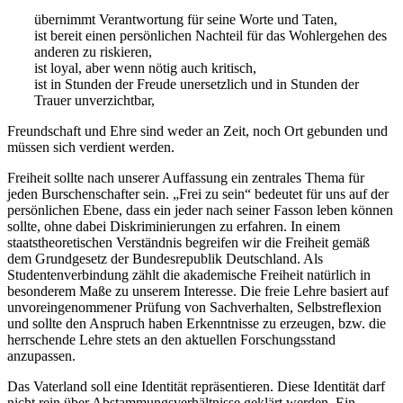
übernimmt Verantwortung für seine Worte und Taten,
ist bereit einen persönlichen Nachteil für das Wohlergehen des
anderen zu riskieren,
ist loyal, aber wenn nötig auch kritisch,
ist in Stunden der Freude unersetzlich und in Stunden der
Trauer unverzichtbar,
Freundschaft und Ehre sind weder an Zeit, noch Ort gebunden und
müssen sich verdient werden.
Freiheit sollte nach unserer Auffassung ein zentrales Thema für
jeden Burschenschafter sein. „Frei zu sein“ bedeutet für uns auf der
persönlichen Ebene, dass ein jeder nach seiner Fasson leben können
sollte, ohne dabei Diskriminierungen zu erfahren. In einem
staatstheoretischen Verständnis begreifen wir die Freiheit gemäß
dem Grundgesetz der Bundesrepublik Deutschland. Als
Studentenverbindung zählt die akademische Freiheit natürlich in
besonderem Maße zu unserem Interesse. Die freie Lehre basiert auf
unvoreingenommener Prüfung von Sachverhalten, Selbstreflexion
und sollte den Anspruch haben Erkenntnisse zu erzeugen, bzw. die
herrschende Lehre stets an den aktuellen Forschungsstand
anzupassen.
Das Vaterland soll eine Identität repräsentieren. Diese Identität darf
nicht rein über Abstammungsverhältnisse geklärt werden. Ein